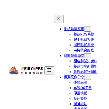
跳
至
主
要
系統功能應用
內
餐飲POS系統
容
線上點餐系統
掃碼點餐系統
串接整合服務
餐飲營運學堂
開店創業知識庫
餐飲市場新趨勢
餐飲必知行銷術
精選案例分享
連鎖品牌
早餐/早午餐
便當快餐
特色餐廳
咖啡甜點