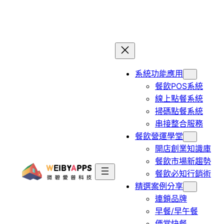
跳
至
主
要
內
系統功能應用
容
餐飲POS系統
線上點餐系統
掃碼點餐系統
串接整合服務
餐飲營運學堂
開店創業知識庫
餐飲市場新趨勢
餐飲必知行銷術
精選案例分享
連鎖品牌
早餐/早午餐
便當快餐