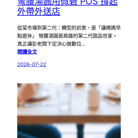
彎腰湯圓用微碧 POS 撐起
外帶外送店
從菜市場到第二代：轉型的初衷，是「讓媽媽早
點退休」 彎腰湯圓是高雄的第二代甜品世家。
真正讓彭老闆下定決心做數位…
:
閱讀全文
第
2026-07-22
二
代
甜
品
世
家
智
慧
轉