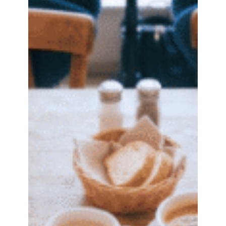
型：
彎
腰
湯
圓
用
微
碧
POS
撐
起
外
帶
外
送
店