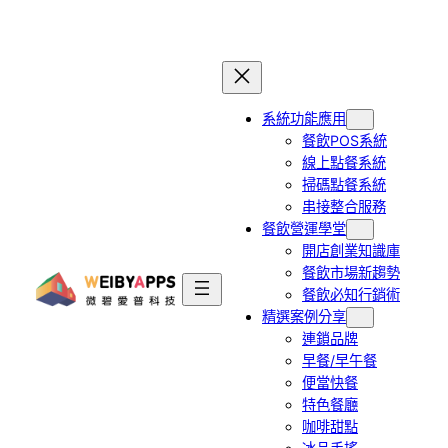
跳
至
主
要
系統功能應用
內
餐飲POS系統
容
線上點餐系統
掃碼點餐系統
串接整合服務
餐飲營運學堂
開店創業知識庫
餐飲市場新趨勢
餐飲必知行銷術
精選案例分享
連鎖品牌
早餐/早午餐
便當快餐
特色餐廳
咖啡甜點