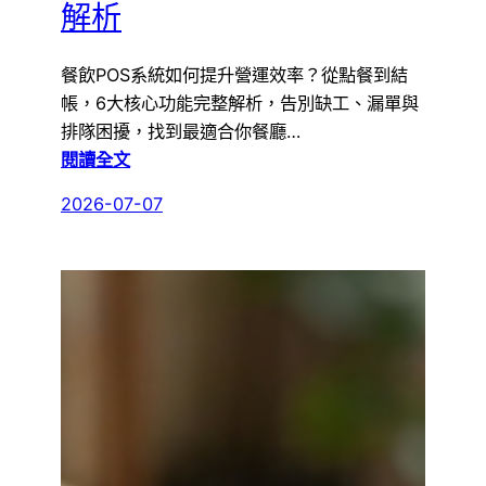
解析
餐飲POS系統如何提升營運效率？從點餐到結
帳，6大核心功能完整解析，告別缺工、漏單與
排隊困擾，找到最適合你餐廳…
:
閱讀全文
提
2026-07-07
升
餐
廳
營
運
效
率
的
關
鍵：