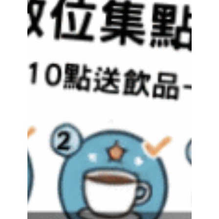
老
闆
導
入
前
的
痛
點
與
費
用
全
評
估