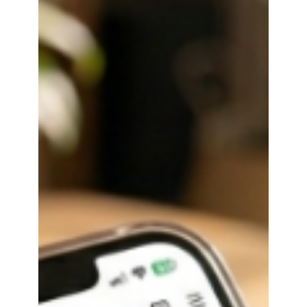
餐
飲
POS
系
統
6
大
功
能
完
整
解
析