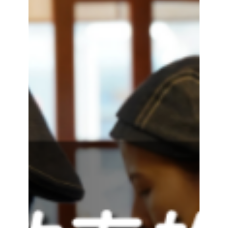
與
點
數
防
弊
機
制