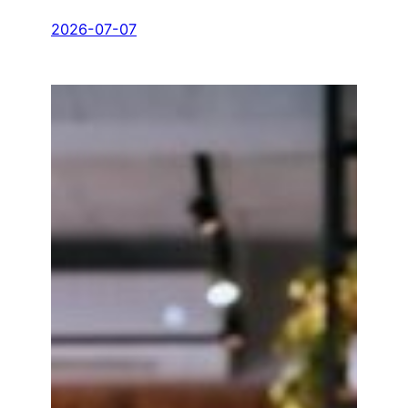
LINE
2026-07-07
點
餐
系
統
如
何
幫
餐
廳
留
住
熟
客？
顧
客
忠