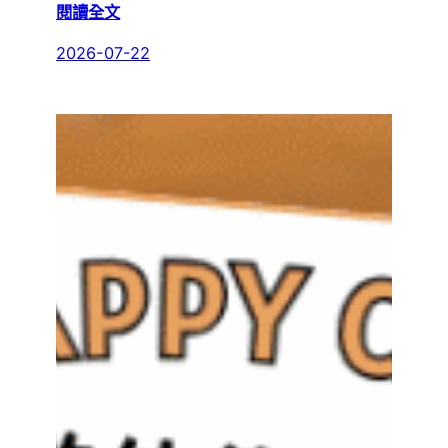
:
閱讀全文
LINE
2026-07-22
線
上
點
餐
系
統
適
合
哪
些
類
型
的
餐
廳？