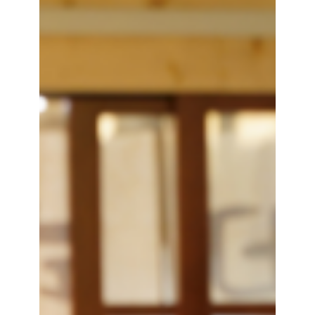
會
虧
本？
一
文
看
懂
餐
飲
會
員
集
點
制
度
設
計