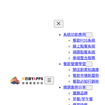
跳
至
主
要
內
系統功能應用
容
餐飲POS系統
線上點餐系統
掃碼點餐系統
串接整合服務
餐飲營運學堂
開店創業知識庫
餐飲市場新趨勢
餐飲必知行銷術
精選案例分享
連鎖品牌
早餐/早午餐
便當快餐