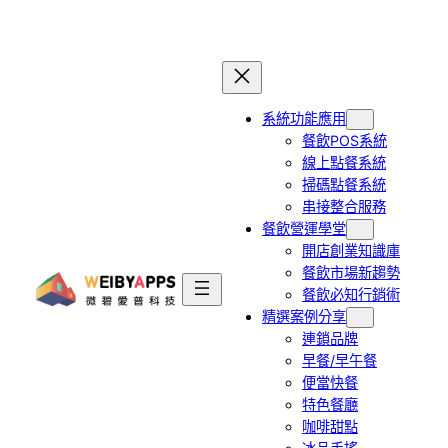
跳
至
主
要
系統功能應用
內
餐飲POS系統
容
線上點餐系統
掃碼點餐系統
串接整合服務
餐飲營運學堂
開店創業知識庫
餐飲市場新趨勢
餐飲必知行銷術
精選案例分享
連鎖品牌
早餐/早午餐
便當快餐
特色餐廳
咖啡甜點