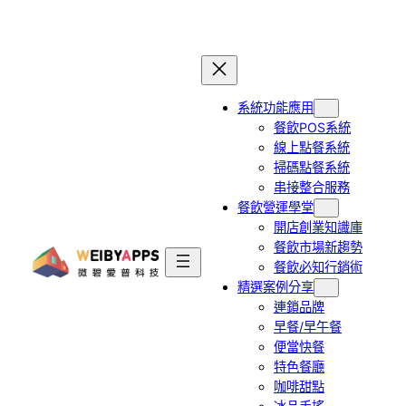
跳
至
主
要
系統功能應用
內
餐飲POS系統
容
線上點餐系統
掃碼點餐系統
串接整合服務
餐飲營運學堂
開店創業知識庫
餐飲市場新趨勢
餐飲必知行銷術
精選案例分享
連鎖品牌
早餐/早午餐
便當快餐
特色餐廳
咖啡甜點