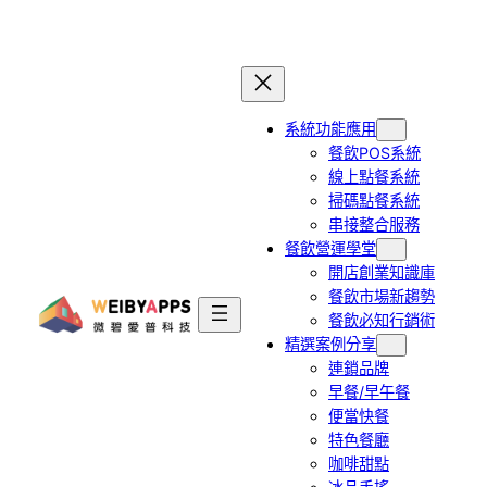
跳
至
主
要
系統功能應用
內
餐飲POS系統
容
線上點餐系統
掃碼點餐系統
串接整合服務
餐飲營運學堂
開店創業知識庫
餐飲市場新趨勢
餐飲必知行銷術
精選案例分享
連鎖品牌
早餐/早午餐
便當快餐
特色餐廳
咖啡甜點