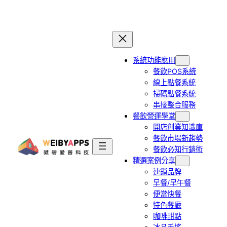
跳
至
主
要
系統功能應用
內
餐飲POS系統
容
線上點餐系統
掃碼點餐系統
串接整合服務
餐飲營運學堂
開店創業知識庫
餐飲市場新趨勢
餐飲必知行銷術
精選案例分享
連鎖品牌
早餐/早午餐
便當快餐
特色餐廳
咖啡甜點