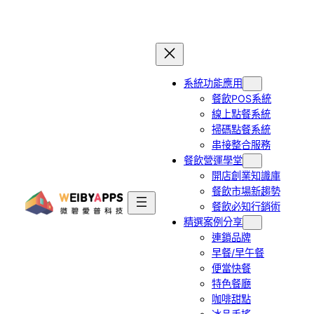
跳
至
主
要
系統功能應用
內
餐飲POS系統
容
線上點餐系統
掃碼點餐系統
串接整合服務
餐飲營運學堂
開店創業知識庫
餐飲市場新趨勢
餐飲必知行銷術
精選案例分享
連鎖品牌
早餐/早午餐
便當快餐
特色餐廳
咖啡甜點