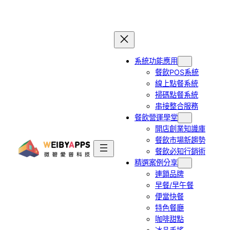
跳
至
主
要
系統功能應用
內
餐飲POS系統
容
線上點餐系統
掃碼點餐系統
串接整合服務
餐飲營運學堂
開店創業知識庫
餐飲市場新趨勢
餐飲必知行銷術
精選案例分享
連鎖品牌
早餐/早午餐
便當快餐
特色餐廳
咖啡甜點