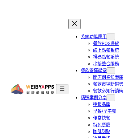
跳
至
主
要
系統功能應用
內
餐飲POS系統
容
線上點餐系統
掃碼點餐系統
串接整合服務
餐飲營運學堂
開店創業知識庫
餐飲市場新趨勢
餐飲必知行銷術
精選案例分享
連鎖品牌
早餐/早午餐
便當快餐
特色餐廳
咖啡甜點