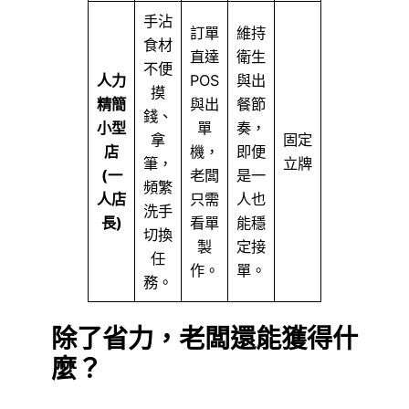
手沾
訂單
維持
食材
直達
衛生
不便
人力
POS
與出
摸
精簡
與出
餐節
錢、
小型
單
奏，
拿
固定
店
機，
即便
筆，
立牌
(一
老闆
是一
頻繁
人店
只需
人也
洗手
長)
看單
能穩
切換
製
定接
任
作。
單。
務。
除了省力，老闆還能獲得什
麼？