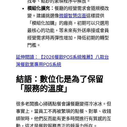
找零、點鈔的繁瑣程序中解放。
模組化擴充：
餐廳的經營需求會隨規模改
變。建議挑選像
微碧智慧店面
這樣提供
「模組化加購」的廠商，初期可以只選用
最核心的功能，等未來有外送串接或會員
經營需求時再彈性增加，降低初期的轉型
門檻。
延伸閱讀：【2026餐飲POS系統推薦】八款台
灣餐飲業專用POS系統
結語：數位化是為了保留
「服務的溫度」
很多老闆擔心掃碼點餐會讓餐廳變得冷冰冰。但
事實上，當員工不再被繁瑣的點餐、對單、收錢
綁架時，他們反而能有更多時間進行有質感的互
動，這才是餐飲服務真正的競爭力所在。