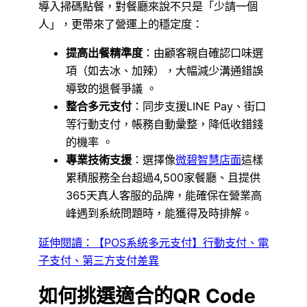
導入掃碼點餐，對餐廳來說不只是「少請一個
人」，更帶來了營運上的穩定度：
提高出餐精準度
：由顧客親自確認口味選
項（如去冰、加辣），大幅減少溝通錯誤
導致的退餐爭議 。
整合多元支付
：同步支援LINE Pay、街口
等行動支付，帳務自動彙整，降低收錯錢
的機率 。
專業技術支援
：選擇像
微碧智慧店面
這樣
累積服務全台超過4,500家餐廳、且提供
365天真人客服的品牌，能確保在營業高
峰遇到系統問題時，能獲得及時排解。
延伸閱讀：【POS系統多元支付】行動支付、電
子支付、第三方支付差異
如何挑選適合的QR Code