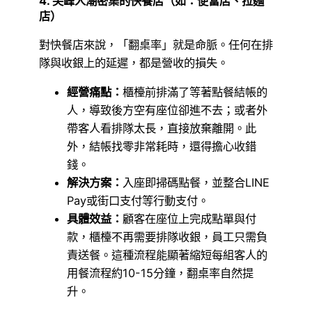
4. 尖峰人潮密集的快餐店（如：便當店、拉麵
店）
對快餐店來說，「翻桌率」就是命脈。任何在排
隊與收銀上的延遲，都是營收的損失。
經營痛點：
櫃檯前排滿了等著點餐結帳的
人，導致後方空有座位卻進不去；或者外
帶客人看排隊太長，直接放棄離開。此
外，結帳找零非常耗時，還得擔心收錯
錢。
解決方案：
入座即掃碼點餐，並整合LINE
Pay或街口支付等行動支付。
具體效益：
顧客在座位上完成點單與付
款，櫃檯不再需要排隊收銀，員工只需負
責送餐。這種流程能顯著縮短每組客人的
用餐流程約10-15分鐘，翻桌率自然提
升。