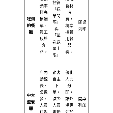
控管
頻率
食材
「送
極高
浪
單間
吃到
易漏
費，
隔」
開桌
飽餐
單，
精準
與
列印
廳
員工
控管
「單
疲於
用餐
次數
奔
節
量上
命。
奏。
限」
。
店內
顧客
優化
動線
自主
人力
長、
下
分
桌數
單，
配，
中大
多，
減少
讓外
開桌
型餐
人員
人員
場專
列印
廳
往返
走動
注於