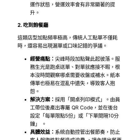
運作狀態，營運效率會有非常顯著的提
升。
2. 吃到飽餐廳
這類店型加點頻率極高，傳統人工點單不僅耗
時，還容易出現漏單或口味記錯的爭議。
經營痛點：
尖峰時段加點聲此起彼落。服
務生光是跑桌送單、對單就應接不暇，根
本沒時間觀察哪桌需要收盤或補水。紙本
傳單也極易在混亂中遺失，導致客人抱
怨。
解決方案：
採用「開桌列印模式」。由員
工帶位後產出專屬 QR Code，並在後台
設定「每單限點5份」或「下單間隔10分
鐘」 。
具體效益：
系統自動控管出餐節奏，防止