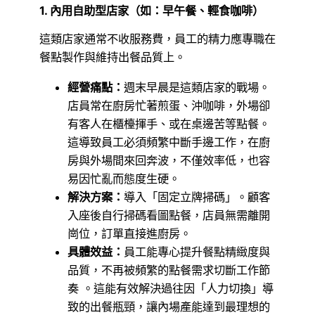
1. 內用自助型店家（如：早午餐、輕食咖啡）
這類店家通常不收服務費，員工的精力應專職在
餐點製作與維持出餐品質上。
經營痛點：
週末早晨是這類店家的戰場。
店員常在廚房忙著煎蛋、沖咖啡，外場卻
有客人在櫃檯揮手、或在桌邊苦等點餐。
這導致員工必須頻繁中斷手邊工作，在廚
房與外場間來回奔波，不僅效率低，也容
易因忙亂而態度生硬。
解決方案：
導入「固定立牌掃碼」。顧客
入座後自行掃碼看圖點餐，店員無需離開
崗位，訂單直接進廚房。
具體效益：
員工能專心提升餐點精緻度與
品質，不再被頻繁的點餐需求切斷工作節
奏 。這能有效解決過往因「人力切換」導
致的出餐瓶頸，讓內場產能達到最理想的