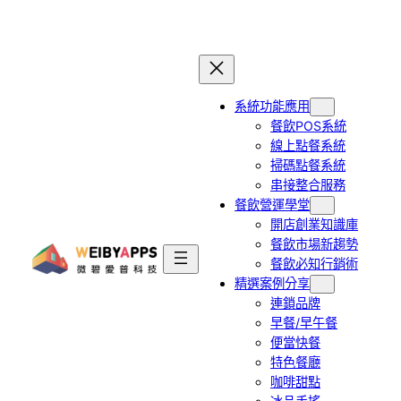
跳
至
主
要
系統功能應用
內
餐飲POS系統
容
線上點餐系統
掃碼點餐系統
串接整合服務
餐飲營運學堂
開店創業知識庫
餐飲市場新趨勢
餐飲必知行銷術
精選案例分享
連鎖品牌
早餐/早午餐
便當快餐
特色餐廳
咖啡甜點