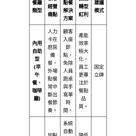
餐廳
點餐
建議
經營
轉型
類型
解決
模式
痛點
紅利
方案
人力
顧客
產能
卡在
入座
內用
效率
廚房
即
自助
極大
備
點，
型
化，
餐，
免除
(早
員工
固定
外場
人員
午
更專
立牌
點餐
跑桌
餐、
注於
常中
與手
咖啡
餐點
斷出
寫單
廳)
品
餐節
時
質。
奏。
間。
系統
自動
加點
降低