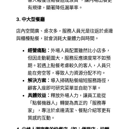
客人報復性點餐造成浪費 ，讓內場出餐更
有規律，顯著降低漏單率。
3. 中大型餐廳
店內空間廣、桌次多，服務人員光是往返於桌邊
與櫃檯點餐，就會消耗大量體力與時間。
經營痛點：
外場人員配置雖然比小店多，
但因走動範圍大，服務反應速度常不如預
期。若遇上點餐考慮較久的客人，人員只
能在旁空等，導致人力資源分配不均。
解決方案：
導入掃碼點餐縮短服務路徑，
顧客入座即可研究菜單並自助下單。
具體效益：
釋放外場人力，讓員工能從
「點餐機器人」轉變為真正的「服務專
家」，專注於桌邊清潔、餐點介紹等更有
質感的互動。