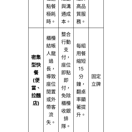
點餐
與溝
高品
極耗
通成
質服
時。
本。
務。
整合
櫃檯
行動
結帳
每組
支
人龍
用餐
密集
付，
過
縮短
型快
座位
長，
15
餐
即點
導致
分
固定
(便
即
座位
鐘，
立牌
當、
付，
閒置
翻桌
拉麵
免除
或外
率顯
店)
櫃檯
帶客
著提
收銀
流
升。
排
失。
隊。