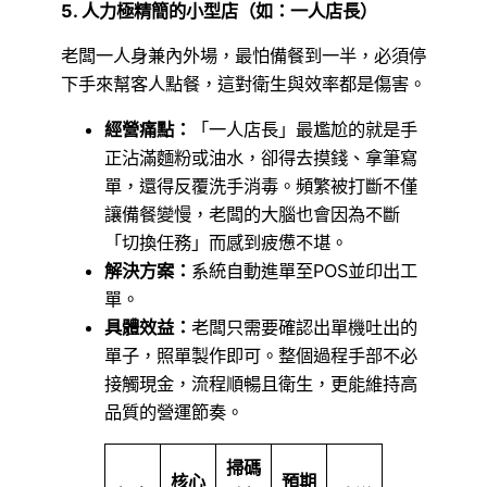
5. 人力極精簡的小型店（如：一人店長）
老闆一人身兼內外場，最怕備餐到一半，必須停
下手來幫客人點餐，這對衛生與效率都是傷害。
經營痛點：
「一人店長」最尷尬的就是手
正沾滿麵粉或油水，卻得去摸錢、拿筆寫
單，還得反覆洗手消毒。頻繁被打斷不僅
讓備餐變慢，老闆的大腦也會因為不斷
「切換任務」而感到疲憊不堪。
解決方案：
系統自動進單至POS並印出工
單。
具體效益：
老闆只需要確認出單機吐出的
單子，照單製作即可。整個過程手部不必
接觸現金，流程順暢且衛生，更能維持高
品質的營運節奏。
掃碼
核心
預期