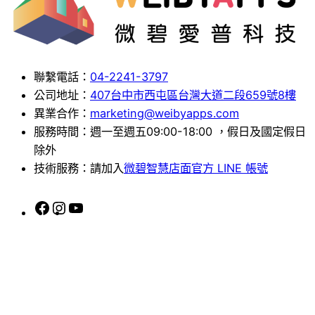
聯繫電話：
04-2241-3797
公司地址：
407台中市西屯區台灣大道二段659號8樓
異業合作：
marketing@weibyapps.com
服務時間：週一至週五09:00-18:00 ，假日及國定假日
除外
技術服務：請加入
微碧智慧店面官方 LINE 帳號
F
I
Y
a
n
o
c
s
u
e
t
T
b
a
u
o
g
b