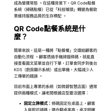
成為營運常態 。在這種背景下，QR Code點餐
系統（掃碼點餐）已從「科技噱頭」轉變為餐飲
業維持服務品質的生存標配 。
QR Code點餐系統是什
麼？
簡單來說，這是一種將「點餐權」交還給顧客的
自動化流程 。顧客透過手機掃描條碼，就能直
接查看圖文菜單並自行下單，訂單會同步到後台
KDS（廚房顯示系統）或出單機，大幅減少人
工傳單的錯誤 。
目前市面上專業的系統（如微碧智慧店面）通常
提供兩種模式，讓老闆根據店型靈活選擇：
固定立牌模式：
條碼固定在桌面上，顧客
入座即可掃碼，適合翻桌率高、桌次明確