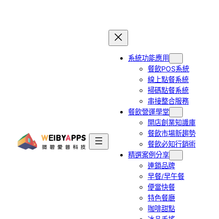
跳
至
主
要
系統功能應用
內
餐飲POS系統
容
線上點餐系統
掃碼點餐系統
串接整合服務
餐飲營運學堂
開店創業知識庫
餐飲市場新趨勢
餐飲必知行銷術
精選案例分享
連鎖品牌
早餐/早午餐
便當快餐
特色餐廳
咖啡甜點