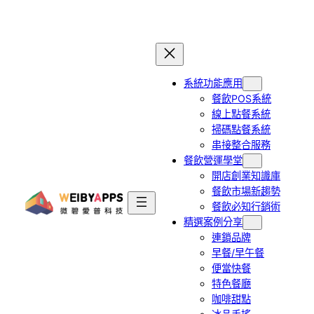
跳
至
主
要
系統功能應用
內
餐飲POS系統
容
線上點餐系統
掃碼點餐系統
串接整合服務
餐飲營運學堂
開店創業知識庫
餐飲市場新趨勢
餐飲必知行銷術
精選案例分享
連鎖品牌
早餐/早午餐
便當快餐
特色餐廳
咖啡甜點