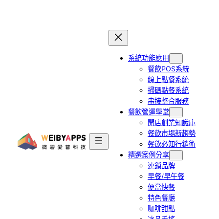
跳
至
主
要
系統功能應用
內
餐飲POS系統
容
線上點餐系統
掃碼點餐系統
串接整合服務
餐飲營運學堂
開店創業知識庫
餐飲市場新趨勢
餐飲必知行銷術
精選案例分享
連鎖品牌
早餐/早午餐
便當快餐
特色餐廳
咖啡甜點