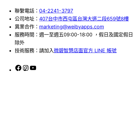
聯繫電話：
04-2241-3797
公司地址：
407台中市西屯區台灣大道二段659號8樓
異業合作：
marketing@weibyapps.com
服務時間：週一至週五09:00-18:00 ，假日及國定假日
除外
技術服務：請加入
微碧智慧店面官方 LINE 帳號
F
I
Y
a
n
o
c
s
u
e
t
T
b
a
u
o
g
b
o
r
e
k
a
m